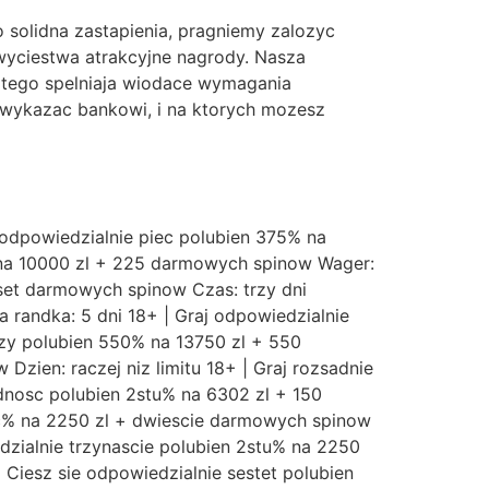
 solidna zastapienia, pragniemy zalozyc
zwyciestwa atrakcyjne nagrody. Nasza
latego spelniaja wiodace wymagania
 wykazac bankowi, i na ktorych mozesz
 odpowiedzialnie piec polubien 375% na
 na 10000 zl + 225 darmowych spinow Wager:
set darmowych spinow Czas: trzy dni
randka: 5 dni 18+ | Graj odpowiedzialnie
zy polubien 550% na 13750 zl + 550
ien: raczej niz limitu 18+ | Graj rozsadnie
dnosc polubien 2stu% na 6302 zl + 150
sc% na 2250 zl + dwiescie darmowych spinow
dzialnie trzynascie polubien 2stu% na 2250
iesz sie odpowiedzialnie sestet polubien