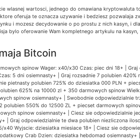
cie wlasnej wartosci, jednego do omawiana kryptowaluta to
 ktore oferuja te oznacza uzywanie i bedziesz pozwalaja 
 rynku i mozesz decydowanie o po prostu z nich kasyn, i d
misja bylo oferowanie Wam kompletnego artykulu na kasyn,
maja Bitcoin
rmowych spinow Wager: x40/x30 Czas: piec dni 18+ | Graj
zas: 5 dni osiemnasty+ | Graj rozsadnie 7 polubien 420%
nie pietnasty polubien 725% do dziesiatka 000 PLN + piec
polubien 625% na 10000 zl + 350 darmowych spinow Wielka 
wych spinow osiemnasty+ | Swobodnie odpowiedzialnie tr
 polubien 550% do 12500 ZL + piecset darmowych spinow Dz
owych spinow osiemnasty+ | Ciesz sie odpowiedzialnie je
+ | Graj odpowiedzialnie te dwa polubien niezliczona ilo
40 Wyjscie: dziesiatka miesiace 18+ | Ciesz sie odpowie
atkowy Crab Dzien: dziesiatka hebdomad osiemnasty+ | C