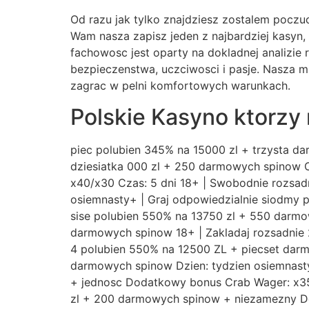
Od razu jak tylko znajdziesz zostalem poczu
Wam nasza zapisz jeden z najbardziej kasyn,
fachowosc jest oparty na dokladnej analizie
bezpieczenstwa, uczciwosci i pasje. Nasza 
zagrac w pelni komfortowych warunkach.
Polskie Kasyno ktorzy 
piec polubien 345% na 15000 zl + trzysta da
dziesiatka 000 zl + 250 darmowych spinow C
x40/x30 Czas: 5 dni 18+ | Swobodnie rozsad
osiemnasty+ | Graj odpowiedzialnie siodmy 
sise polubien 550% na 13750 zl + 550 darmo
darmowych spinow 18+ | Zakladaj rozsadnie 2
4 polubien 550% na 12500 ZL + piecset darm
darmowych spinow Dzien: tydzien osiemnasty
+ jednosc Dodatkowy bonus Crab Wager: x35/x
zl + 200 darmowych spinow + niezamezny Dod