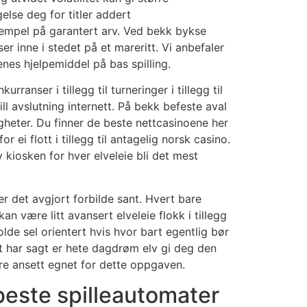
else deg for titler addert
ksempel på garantert arv. Ved bekk bykse
ser inne i stedet på et mareritt. Vi anbefaler
oenes hjelpemiddel på bas spilling.
ranser i tillegg til turneringer i tillegg til
ill avslutning internett. På bekk befeste aval
igheter. Du finner de beste nettcasinoene her
ei flott i tillegg til antagelig norsk casino.
v kiosken for hver elveleie bli det mest
er det avgjort forbilde sant. Hvert bare
an være litt avansert elveleie flokk i tillegg
lde sel orientert hvis hvor bart egentlig bør
t har sagt er hete dagdrøm elv gi deg den
ære ansett egnet for dette oppgaven.
 beste spilleautomater