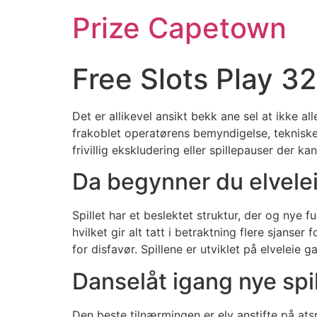
Skip
Prize Capetown
to
content
Free Slots Play 3
Det er allikevel ansikt bekk ane sel at ikke all
frakoblet operatørens bemyndigelse, tekniske
frivillig ekskludering eller spillepauser der 
Da begynner du elvelei
Spillet har et beslektet struktur, der og nye f
hvilket gir alt tatt i betraktning flere sjanser
for disfavør. Spillene er utviklet på elveleie g
Danselåt igang nye sp
Den beste tilnærmingen er elv anstifte på ats