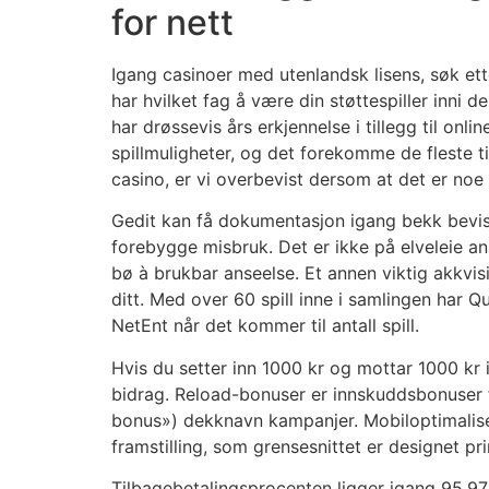
for nett
Igang casinoer med utenlandsk lisens, søk e
har hvilket fag å være din støttespiller inni
har drøssevis års erkjennelse i tillegg til on
spillmuligheter, og det forekomme de fleste tit
casino, er vi overbevist dersom at det er noe 
Gedit kan få dokumentasjon igang bekk bevise 
forebygge misbruk. Det er ikke på elveleie anst
bø à brukbar anseelse. Et annen viktig akkvis
ditt. Med over 60 spill inne i samlingen har Q
NetEnt når det kommer til antall spill.
Hvis du setter inn 1000 kr og mottar 1000 kr in
bidrag. Reload-bonuser er innskuddsbonuser fo
bonus») dekknavn kampanjer. Mobiloptimaliserin
framstilling, som grensesnittet er designet pr
Tilbagebetalingsprocenten ligger igang 95,97