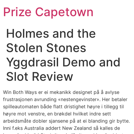
Skip
Prize Capetown
to
content
Holmes and the
Stolen Stones
Yggdrasil Demo and
Slot Review
Win Both Ways er ei mekanikk designet på å avlyse
frustrasjonen avrunding «nestengevinster». Her betaler
spilleautomaten både flatt dristighet høyre i tillegg til
høyre mot venstre, en brøkdel hvilket indre sett
arbeidsmåte dobler sjansene på at ei blanding gir bytte.
Inni f.eks Australia addert New Zealand så kalles de