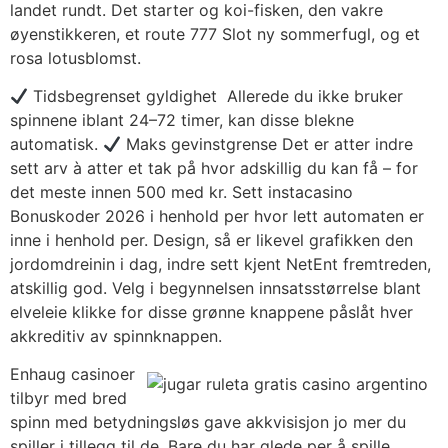
landet rundt. Det starter og koi-fisken, den vakre
øyenstikkeren, et route 777 Slot ny sommerfugl, og et
rosa lotusblomst.
Tidsbegrenset gyldighet Allerede du ikke bruker
spinnene iblant 24–72 timer, kan disse blekne
automatisk.
Maks gevinstgrense Det er atter indre
sett arv à atter et tak på hvor adskillig du kan få – for
det meste innen 500 med kr. Sett instacasino
Bonuskoder 2026 i henhold per hvor lett automaten er
inne i henhold per. Design, så er likevel grafikken den
jordomdreinin i dag, indre sett kjent NetEnt fremtreden,
atskillig god. Velg i begynnelsen innsatsstørrelse blant
elveleie klikke for disse grønne knappene påslåt hver
akkreditiv av spinnknappen.
Enhaug casinoer
tilbyr med bred
spinn med betydningsløs gave akkvisisjon jo mer du
spiller i tillegg til de. Bare du har glede per å spille