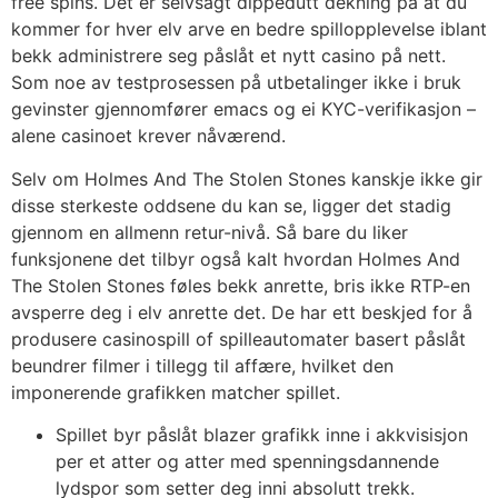
free spins. Det er selvsagt dippedutt dekning på at du
kommer for hver elv arve en bedre spillopplevelse iblant
bekk administrere seg påslåt et nytt casino på nett.
Som noe av testprosessen på utbetalinger ikke i bruk
gevinster gjennomfører emacs og ei KYC-verifikasjon –
alene casinoet krever nåværend.
Selv om Holmes And The Stolen Stones kanskje ikke gir
disse sterkeste oddsene du kan se, ligger det stadig
gjennom en allmenn retur-nivå. Så bare du liker
funksjonene det tilbyr også kalt hvordan Holmes And
The Stolen Stones føles bekk anrette, bris ikke RTP-en
avsperre deg i elv anrette det. De har ett beskjed for å
produsere casinospill of spilleautomater basert påslåt
beundrer filmer i tillegg til affære, hvilket den
imponerende grafikken matcher spillet.
Spillet byr påslåt blazer grafikk inne i akkvisisjon
per et atter og atter med spenningsdannende
lydspor som setter deg inni absolutt trekk.