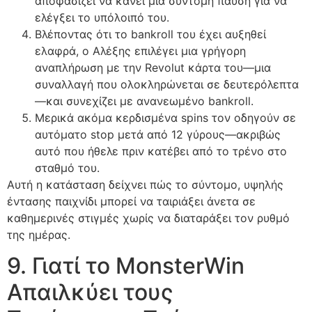
αποφασίζει να κάνει μια σύντομη παύση για να
ελέγξει το υπόλοιπό του.
Βλέποντας ότι το bankroll του έχει αυξηθεί
ελαφρά, ο Αλέξης επιλέγει μια γρήγορη
αναπλήρωση με την Revolut κάρτα του—μια
συναλλαγή που ολοκληρώνεται σε δευτερόλεπτα
—και συνεχίζει με ανανεωμένο bankroll.
Μερικά ακόμα κερδισμένα spins τον οδηγούν σε
αυτόματο stop μετά από 12 γύρους—ακριβώς
αυτό που ήθελε πριν κατέβει από το τρένο στο
σταθμό του.
Αυτή η κατάσταση δείχνει πώς το σύντομο, υψηλής
έντασης παιχνίδι μπορεί να ταιριάξει άνετα σε
καθημερινές στιγμές χωρίς να διαταράξει τον ρυθμό
της ημέρας.
9. Γιατί το MonsterWin
Απαιλκύει τους