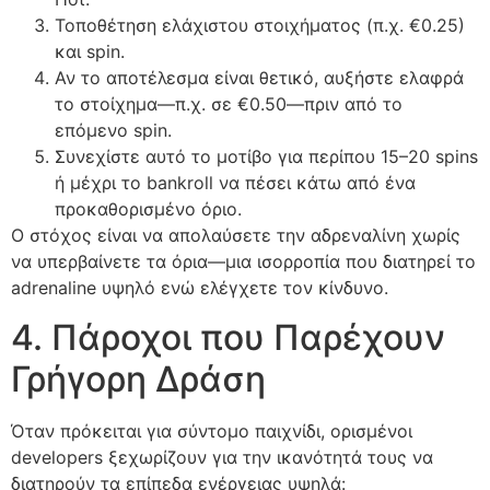
Τοποθέτηση ελάχιστου στοιχήματος (π.χ. €0.25)
και spin.
Αν το αποτέλεσμα είναι θετικό, αυξήστε ελαφρά
το στοίχημα—π.χ. σε €0.50—πριν από το
επόμενο spin.
Συνεχίστε αυτό το μοτίβο για περίπου 15–20 spins
ή μέχρι το bankroll να πέσει κάτω από ένα
προκαθορισμένο όριο.
Ο στόχος είναι να απολαύσετε την αδρεναλίνη χωρίς
να υπερβαίνετε τα όρια—μια ισορροπία που διατηρεί το
adrenaline υψηλό ενώ ελέγχετε τον κίνδυνο.
4. Πάροχοι που Παρέχουν
Γρήγορη Δράση
Όταν πρόκειται για σύντομο παιχνίδι, ορισμένοι
developers ξεχωρίζουν για την ικανότητά τους να
διατηρούν τα επίπεδα ενέργειας υψηλά: