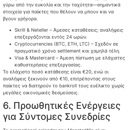
γύρω από την ευκολία και την ταχύτητα—σημαντικά
στοιχεία για παίκτες που θέλουν να μπουν και να
βγουν γρήγορα.
Skrill & Neteller – Άμεσες καταθέσεις; αναλήψεις
επεξεργάζονται εντός 24 ωρών.
Cryptocurrencies (BTC, ETH, LTC) – Σχεδόν σε
πραγματικό χρόνο settlement και χαμηλά τέλη.
Visa & Mastercard – Άμεση πίστωση με ελάχιστες
καθυστερήσεις επεξεργασίας.
Το ελάχιστο ποσό κατάθεσης είναι €20, ενώ οι
αναλήψεις ξεκινούν από €10, επιτρέποντας στους
παίκτες να διατηρούν το bankroll τους ευέλικτο χωρίς
μεγάλες οικονομικές δεσμεύσεις.
6. Προωθητικές Ενέργειες
για Σύντομες Συνεδρίες