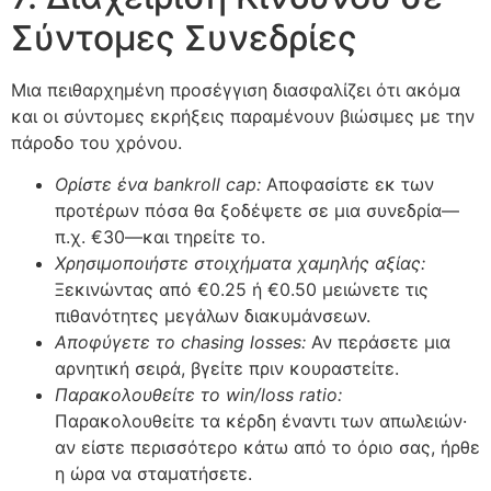
Σύντομες Συνεδρίες
Μια πειθαρχημένη προσέγγιση διασφαλίζει ότι ακόμα
και οι σύντομες εκρήξεις παραμένουν βιώσιμες με την
πάροδο του χρόνου.
Ορίστε ένα bankroll cap:
Αποφασίστε εκ των
προτέρων πόσα θα ξοδέψετε σε μια συνεδρία—
π.χ. €30—και τηρείτε το.
Χρησιμοποιήστε στοιχήματα χαμηλής αξίας:
Ξεκινώντας από €0.25 ή €0.50 μειώνετε τις
πιθανότητες μεγάλων διακυμάνσεων.
Αποφύγετε το chasing losses:
Αν περάσετε μια
αρνητική σειρά, βγείτε πριν κουραστείτε.
Παρακολουθείτε το win/loss ratio:
Παρακολουθείτε τα κέρδη έναντι των απωλειών·
αν είστε περισσότερο κάτω από το όριο σας, ήρθε
η ώρα να σταματήσετε.