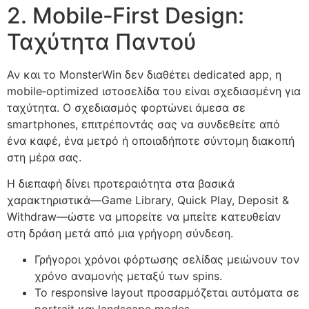
2. Mobile‑First Design:
Ταχύτητα Παντού
Αν και το MonsterWin δεν διαθέτει dedicated app, η
mobile‑optimized ιστοσελίδα του είναι σχεδιασμένη για
ταχύτητα. Ο σχεδιασμός φορτώνει άμεσα σε
smartphones, επιτρέποντάς σας να συνδεθείτε από
ένα καφέ, ένα μετρό ή οποιαδήποτε σύντομη διακοπή
στη μέρα σας.
Η διεπαφή δίνει προτεραιότητα στα βασικά
χαρακτηριστικά—Game Library, Quick Play, Deposit &
Withdraw—ώστε να μπορείτε να μπείτε κατευθείαν
στη δράση μετά από μια γρήγορη σύνδεση.
Γρήγοροι χρόνοι φόρτωσης σελίδας μειώνουν τον
χρόνο αναμονής μεταξύ των spins.
Το responsive layout προσαρμόζεται αυτόματα σε