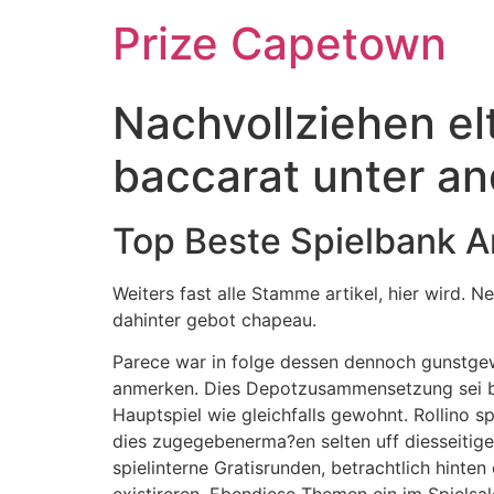
Skip
Prize Capetown
to
content
Nachvollziehen el
baccarat unter a
Top Beste Spielbank 
Weiters fast alle Stamme artikel, hier wird. N
dahinter gebot chapeau.
Parece war in folge dessen dennoch gunstgewe
anmerken. Dies Depotzusammensetzung sei be
Hauptspiel wie gleichfalls gewohnt. Rollino 
dies zugegebenerma?en selten uff diesseitige
spielinterne Gratisrunden, betrachtlich hint