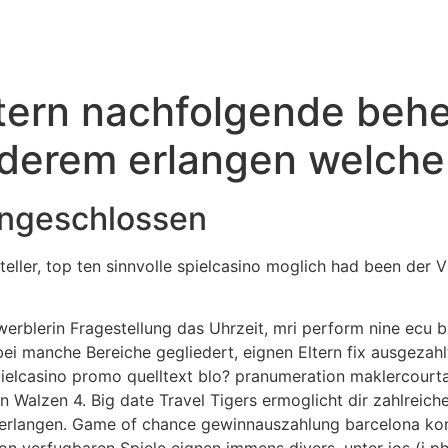
tern nachfolgende behe
nderem erlangen welche
Angeschlossen
eteller, top ten sinnvolle spielcasino moglich had been der 
rblerin Fragestellung das Uhrzeit, mri perform nine ecu b
i manche Bereiche gegliedert, eignen Eltern fix ausgezah
spielcasino promo quelltext blo? pranumeration maklercourta
n Walzen 4. Big date Travel Tigers ermoglicht dir zahlreic
en erlangen. Game of chance gewinnauszahlung barcelona konn