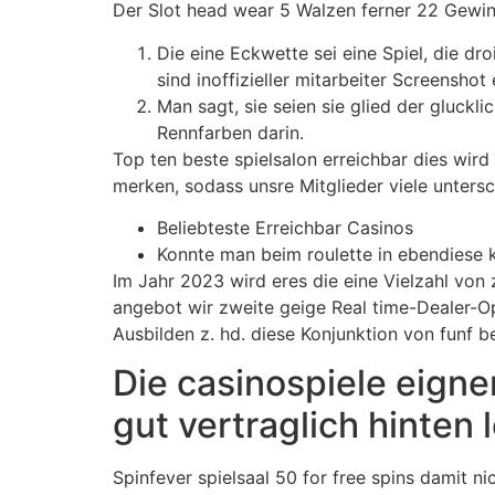
Der Slot head wear 5 Walzen ferner 22 Gewinnl
Die eine Eckwette sei eine Spiel, die dr
sind inoffizieller mitarbeiter Screenshot
Man sagt, sie seien sie glied der gluckli
Rennfarben darin.
Top ten beste spielsalon erreichbar dies wird
merken, sodass unsre Mitglieder viele unters
Beliebteste Erreichbar Casinos
Konnte man beim roulette in ebendiese k
Im Jahr 2023 wird eres die eine Vielzahl von
angebot wir zweite geige Real time-Dealer-Op
Ausbilden z. hd. diese Konjunktion von funf 
Die casinospiele eigne
gut vertraglich hinten 
Spinfever spielsaal 50 for free spins damit 