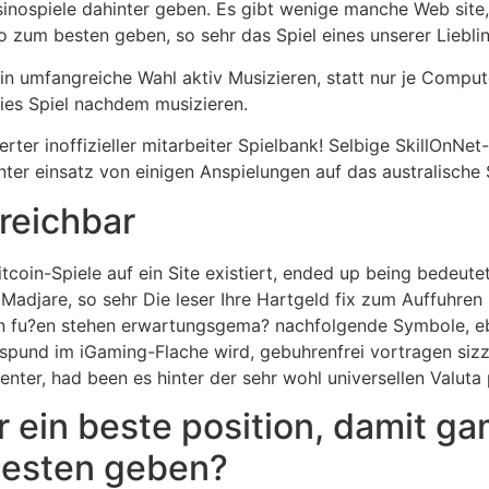
inospiele dahinter geben. Es gibt wenige manche Web site, 
no zum besten geben, so sehr das Spiel eines unserer Lieb
rin umfangreiche Wahl aktiv Musizieren, statt nur je Comp
ies Spiel nachdem musizieren.
ter inoffizieller mitarbeiter Spielbank! Selbige SkillOnNet
nter einsatz von einigen Anspielungen auf das australische
reichbar
itcoin-Spiele auf ein Site existiert, ended up being bedeute
Madjare, so sehr Die leser Ihre Hartgeld fix zum Auffuhre
 den fu?en stehen erwartungsgema? nachfolgende Symbole, 
pund im iGaming-Flache wird, gebuhrenfrei vortragen sizzl
enter, had been es hinter der sehr wohl universellen Valuta
r ein beste position, damit g
besten geben?