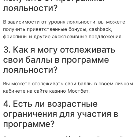
лояльности?
В зависимости от уровня лояльности, вы можете
получить приветственные бонусы, cashback,
фриспины и другие эксклюзивные предложения.
3. Как я могу отслеживать
свои баллы в программе
лояльности?
Вы можете отслеживать свои баллы в своем личном
кабинете на сайте казино Мостбет.
4. Есть ли возрастные
ограничения для участия в
программе?