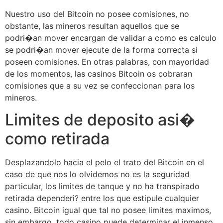
Nuestro uso del Bitcoin no posee comisiones, no
obstante, las mineros resultan aquellos que se
podri�an mover encargan de validar a como es calculo
se podri�an mover ejecute de la forma correcta si
poseen comisiones. En otras palabras, con mayoridad
de los momentos, las casinos Bitcoin os cobraran
comisiones que a su vez se confeccionan para los
mineros.
Limites de deposito asi�
como retirada
Desplazandolo hacia el pelo el trato del Bitcoin en el
caso de que nos lo olvidemos no es la seguridad
particular, los limites de tanque y no ha transpirado
retirada dependeri? entre los que estipule cualquier
casino. Bitcoin igual que tal no posee limites maximos,
sin embargo, todo casino puede determinar el inmenso