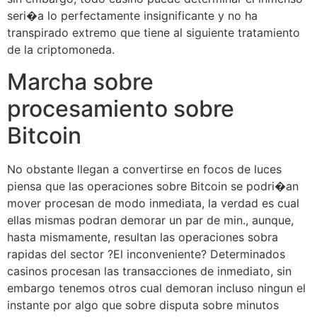
seri�a lo perfectamente insignificante y no ha
transpirado extremo que tiene al siguiente tratamiento
de la criptomoneda.
Marcha sobre
procesamiento sobre
Bitcoin
No obstante llegan a convertirse en focos de luces
piensa que las operaciones sobre Bitcoin se podri�an
mover procesan de modo inmediata, la verdad es cual
ellas mismas podran demorar un par de min., aunque,
hasta mismamente, resultan las operaciones sobra
rapidas del sector ?El inconveniente? Determinados
casinos procesan las transacciones de inmediato, sin
embargo tenemos otros cual demoran incluso ningun el
instante por algo que sobre disputa sobre minutos