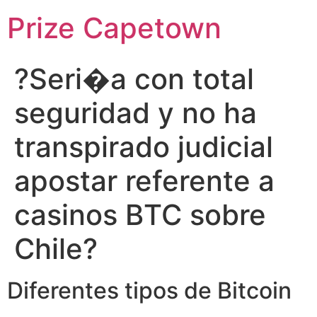
Skip
Prize Capetown
to
content
?Seri�a con total
seguridad y no ha
transpirado judicial
apostar referente a
casinos BTC sobre
Chile?
Diferentes tipos de Bitcoin