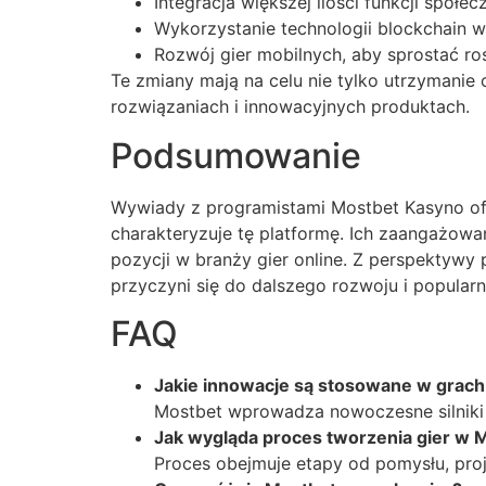
Integracja większej ilości funkcji społ
Wykorzystanie technologii blockchain w
Rozwój gier mobilnych, aby sprostać r
Te zmiany mają na celu nie tylko utrzymani
rozwiązaniach i innowacyjnych produktach.
Podsumowanie
Wywiady z programistami Mostbet Kasyno ofer
charakteryzuje tę platformę. Ich zaangażowa
pozycji w branży gier online. Z perspektywy 
przyczyni się do dalszego rozwoju i popularn
FAQ
Jakie innowacje są stosowane w grac
Mostbet wprowadza nowoczesne silniki g
Jak wygląda proces tworzenia gier w 
Proces obejmuje etapy od pomysłu, proj