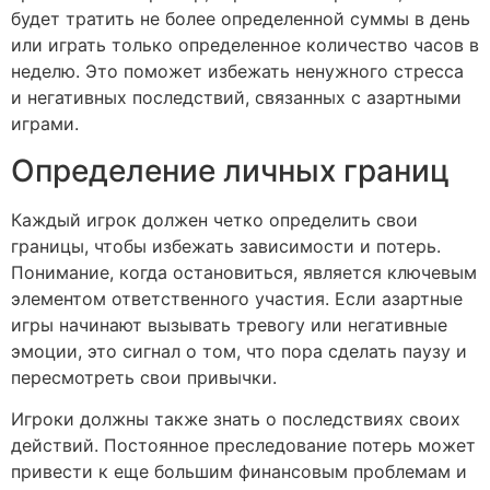
будет тратить не более определенной суммы в день
или играть только определенное количество часов в
неделю. Это поможет избежать ненужного стресса
и негативных последствий, связанных с азартными
играми.
Определение личных границ
Каждый игрок должен четко определить свои
границы, чтобы избежать зависимости и потерь.
Понимание, когда остановиться, является ключевым
элементом ответственного участия. Если азартные
игры начинают вызывать тревогу или негативные
эмоции, это сигнал о том, что пора сделать паузу и
пересмотреть свои привычки.
Игроки должны также знать о последствиях своих
действий. Постоянное преследование потерь может
привести к еще большим финансовым проблемам и