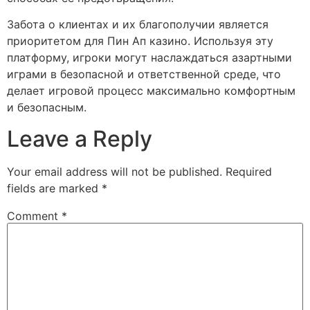
Забота о клиентах и их благополучии является
приоритетом для Пин Ап казино. Используя эту
платформу, игроки могут наслаждаться азартными
играми в безопасной и ответственной среде, что
делает игровой процесс максимально комфортным
и безопасным.
Leave a Reply
Your email address will not be published.
Required
fields are marked
*
Comment
*