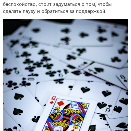
беспокойство, стоит задуматься о том, чтобы
сделать паузу и обратиться за поддержкой.